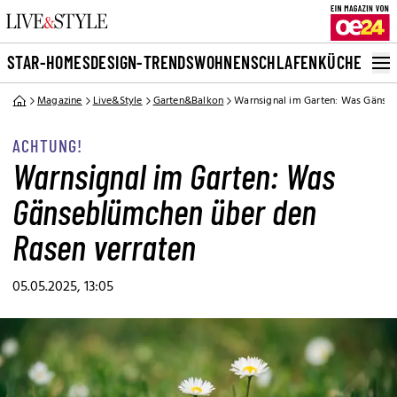
STAR-HOMES
DESIGN-TRENDS
WOHNEN
SCHLAFEN
KÜCHE
BAD
G
Magazine
Live&Style
Garten&Balkon
Warnsignal im Garten: Was Gänseb
ACHTUNG!
Warnsignal im Garten: Was
Gänseblümchen über den
Rasen verraten
05.05.2025, 13:05