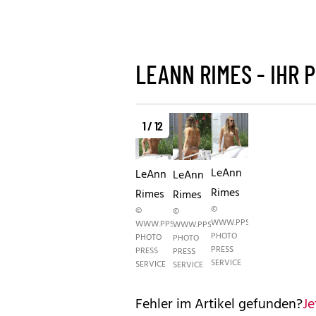
LEANN RIMES - IHR 
1 / 12
LeAnn
LeAnn
LeAnn
Rimes
Rimes
Rimes
©
©
©
WWW.PPS.AT
WWW.PPS.AT
WWW.PPS.AT
PHOTO
PHOTO
PHOTO
PRESS
PRESS
PRESS
SERVICE
SERVICE
SERVICE
Fehler im Artikel gefunden?
Je