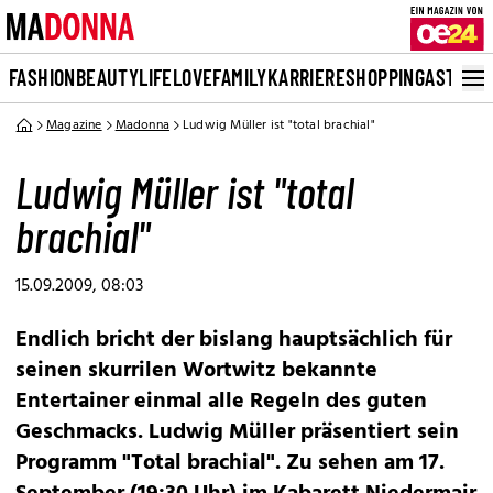
FASHION
BEAUTY
LIFE
LOVE
FAMILY
KARRIERE
SHOPPING
ASTRO
Magazine
Madonna
Ludwig Müller ist "total brachial"
Ludwig Müller ist "total
brachial"
15.09.2009, 08:03
Endlich bricht der bislang hauptsächlich für
seinen skurrilen Wortwitz bekannte
Entertainer einmal alle Regeln des guten
Geschmacks. Ludwig Müller präsentiert sein
Programm "Total brachial". Zu sehen am 17.