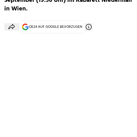
September (19:30 Uhr) im Kabarett Niedermair
in Wien.
OE24 AUF GOOGLE BEVORZUGEN