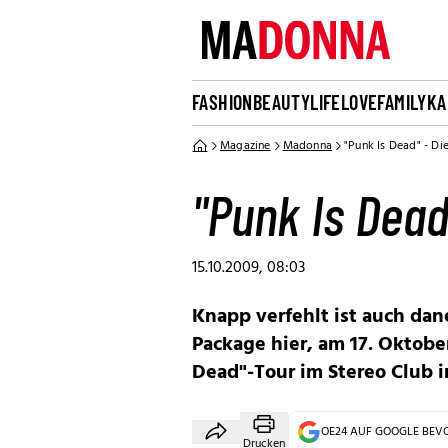
FASHION
BEAUTY
LIFE
LOVE
FAMILY
KA
Magazine
Madonna
"Punk Is Dead" - Die
"Punk Is Dead
15.10.2009, 08:03
Knapp verfehlt ist auch da
Package hier, am 17. Oktober
Dead"-Tour im Stereo Club in
OE24 AUF GOOGLE BE
Drucken