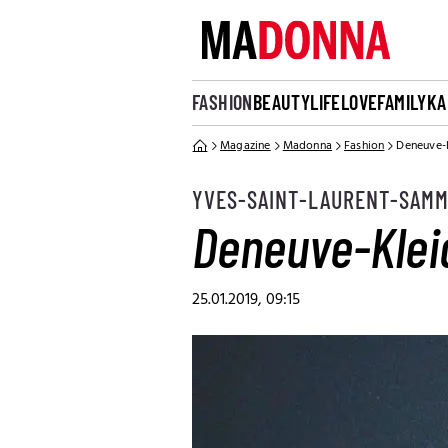
FASHION
BEAUTY
LIFE
LOVE
FAMILY
KA
Magazine
Madonna
Fashion
Deneuve-K
YVES-SAINT-LAURENT-SAM
Deneuve-Kleid
25.01.2019, 09:15