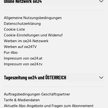
Online Netzwerk oe24
Allgemeine Nutzungsbedingungen
Datenschutzerklärung
Cookie-Liste
Cookie-Einstellungen und Widerruf
Werben im oe24-Netzwerk
Werben auf oe24TV
Pur-Abo
Impressum von oe24.at
Impressum von oe24.tv
Tageszeitung oe24 und ÖSTERREICH
Auftragsbedingungen Geschäftspartner
Tarife & Mediendaten
Aktuelle Abo-Angebote und Fragen zum Abonnement