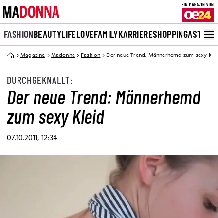
FASHION
BEAUTY
LIFE
LOVE
FAMILY
KARRIERE
SHOPPING
ASTRO
Magazine
Madonna
Fashion
Der neue Trend: Männerhemd zum sexy Kle
DURCHGEKNALLT:
Der neue Trend: Männerhemd
zum sexy Kleid
07.10.2011, 12:34