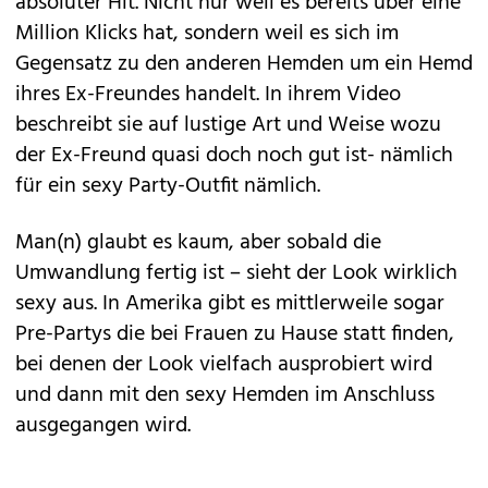
absoluter Hit. Nicht nur weil es bereits über eine
Million Klicks hat, sondern weil es sich im
Gegensatz zu den anderen Hemden um ein Hemd
ihres Ex-Freundes handelt. In ihrem Video
beschreibt sie auf lustige Art und Weise wozu
der Ex-Freund quasi doch noch gut ist- nämlich
für ein sexy Party-Outfit nämlich.
Man(n) glaubt es kaum, aber sobald die
Umwandlung fertig ist – sieht der Look wirklich
sexy aus. In Amerika gibt es mittlerweile sogar
Pre-Partys die bei Frauen zu Hause statt finden,
bei denen der Look vielfach ausprobiert wird
und dann mit den sexy Hemden im Anschluss
ausgegangen wird.