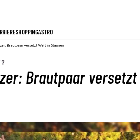
RRIERE
SHOPPING
ASTRO
er: Brautpaar versetzt Welt in Staunen
T?
er: Brautpaar versetzt 