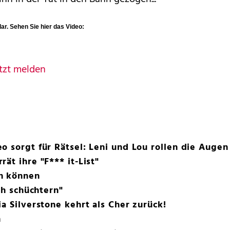
lar. Sehen Sie hier das Video:
tzt melden
o sorgt für Rätsel: Leni und Lou rollen die Augen
ät ihre "F*** it-List"
n können
ich schüchtern"
a Silverstone kehrt als Cher zurück!
n