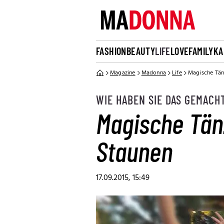
FASHION
BEAUTY
LIFE
LOVE
FAMILY
KA
Magazine
Madonna
Life
Magische Tänz
WIE HABEN SIE DAS GEMACH
Magische Tänz
Staunen
17.09.2015, 15:49