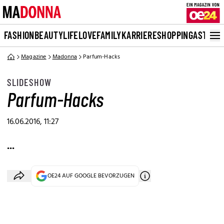
FASHION
BEAUTY
LIFE
LOVE
FAMILY
KARRIERE
SHOPPING
ASTRO
Magazine
Madonna
Parfum-Hacks
SLIDESHOW
Parfum-Hacks
16.06.2016, 11:27
...
OE24 AUF GOOGLE BEVORZUGEN