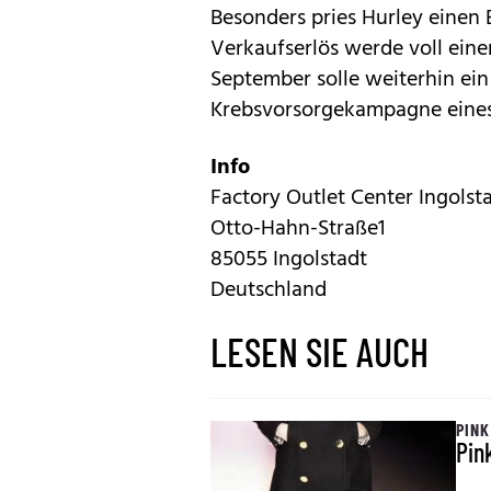
Besonders pries Hurley einen Bi
Verkaufserlös werde voll ein
September solle weiterhin ein 
Krebsvorsorgekampagne eines
Info
Factory Outlet Center Ingolsta
Otto-Hahn-Straße1
85055 Ingolstadt
Deutschland
LESEN SIE AUCH
PINK
Pin