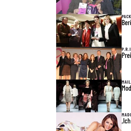
PACK
Ber
P.R.
Pre
MAIL
Mod
MAD
,Ic