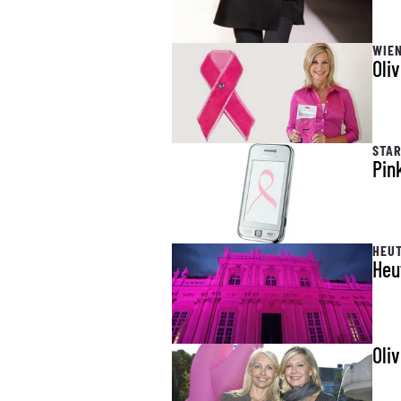
WIEN
Oli
STAR
Pin
HEUT
Heu
Oli