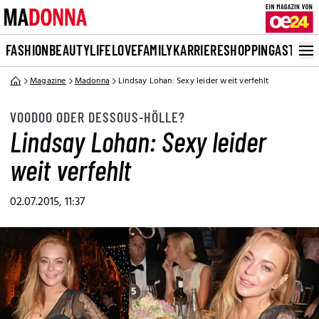
FASHION
BEAUTY
LIFE
LOVE
FAMILY
KARRIERE
SHOPPING
ASTRO
Magazine
Madonna
Lindsay Lohan: Sexy leider weit verfehlt
VOODOO ODER DESSOUS-HÖLLE?
Lindsay Lohan: Sexy leider
weit verfehlt
02.07.2015, 11:37