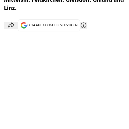
Mittersill, Feldkirchen, Gleisdorf, Gmünd und
Linz.
OE24 AUF GOOGLE BEVORZUGEN