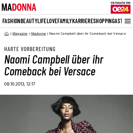
FASHION
BEAUTY
LIFE
LOVE
FAMILY
KARRIERE
SHOPPING
ASTRO
Magazine
Madonna
Naomi Campbell über ihr Comeback bei Versace
HARTE VORBEREITUNG
Naomi Campbell über ihr
Comeback bei Versace
08.10.2013, 12:17