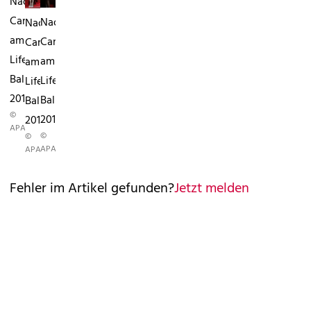
Naomi
Campbell
Naomi
Naomi
am
Campbell
Campbell
Life
am
am
Ball
Life
Life
2012
Ball
Ball
©
2012
2012
APA
©
©
APA
APA
Fehler im Artikel gefunden?
Jetzt melden