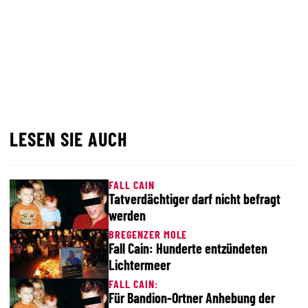
LESEN SIE AUCH
FALL CAIN
Tatverdächtiger darf nicht befragt
werden
BREGENZER MOLE
Fall Cain: Hunderte entzündeten
Lichtermeer
FALL CAIN:
Für Bandion-Ortner Anhebung der