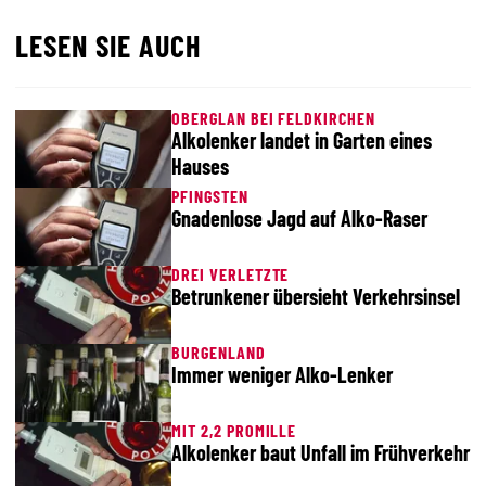
LESEN SIE AUCH
OBERGLAN BEI FELDKIRCHEN
Alkolenker landet in Garten eines
Hauses
PFINGSTEN
Gnadenlose Jagd auf Alko-Raser
DREI VERLETZTE
Betrunkener übersieht Verkehrsinsel
BURGENLAND
Immer weniger Alko-Lenker
MIT 2,2 PROMILLE
Alkolenker baut Unfall im Frühverkehr