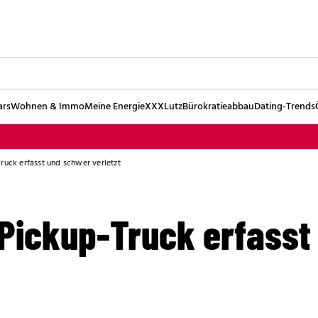
ars
Wohnen & Immo
Meine Energie
XXXLutz
Bürokratieabbau
Dating-Trends
ruck erfasst und schwer verletzt
 Pickup-Truck erfasst