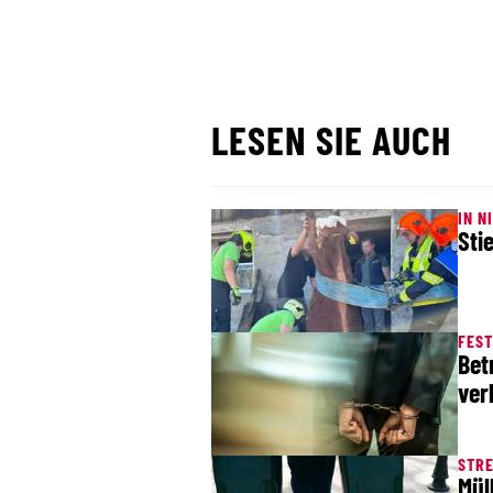
LESEN SIE AUCH
IN N
Sti
FES
Bet
ver
STRE
Mül