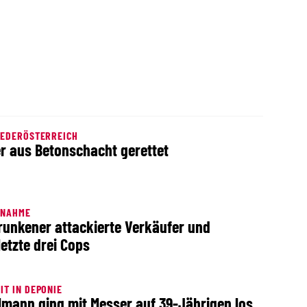
IEDERÖSTERREICH
er aus Betonschacht gerettet
TNAHME
runkener attackierte Verkäufer und
letzte drei Cops
IT IN DEPONIE
lmann ging mit Messer auf 39-Jährigen los