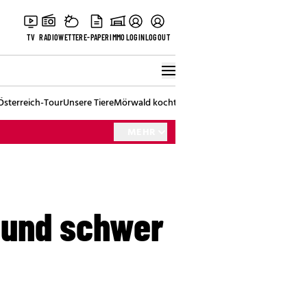
TV
RADIO
WETTER
E-PAPER
IMMO
LOGIN
LOGOUT
Österreich-Tour
Unsere Tiere
Mörwald kocht
Stark in den Tag
Best of Vienna
MEHR
 und schwer