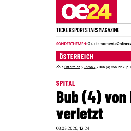
TICKER
SPORT
STARS
MAGAZINE
SONDERTHEMEN:
Glücksmomente
Onlinec
ÖSTERREICH
Österreich
Chronik
Bub (4) von Pickup-T
SPITAL
Bub (4) von
verletzt
03.05.2026, 12:24