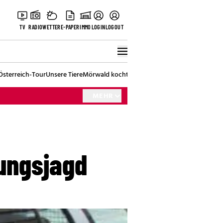
TV
RADIO
WETTER
E-PAPER
IMMO
LOGIN
LOGOUT
Österreich-Tour
Unsere Tiere
Mörwald kocht
Stark in den Tag
Best of Vienna
MEHR
gungsjagd