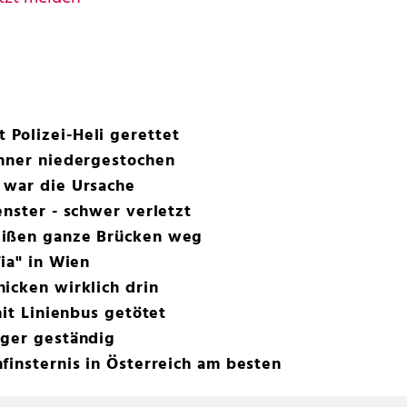
Polizei-Heli gerettet
änner niedergestochen
 war die Ursache
enster - schwer verletzt
eißen ganze Brücken weg
ia" in Wien
icken wirklich drin
mit Linienbus getötet
iger geständig
finsternis in Österreich am besten