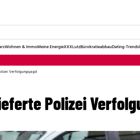
ars
Wohnen & Immo
Meine Energie
XXXLutz
Bürokratieabbau
Dating-Trends
Polizei Verfolgungsjagd
ieferte Polizei Verfol