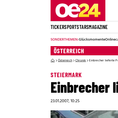
TICKER
SPORT
STARS
MAGAZINE
SONDERTHEMEN:
Glücksmomente
Onlinec
ÖSTERREICH
Österreich
Chronik
Einbrecher lieferte 
STEIERMARK
Einbrecher l
23.01.2007, 10:25