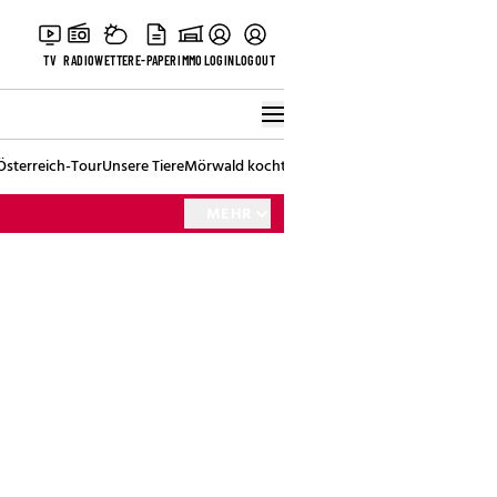
TV
RADIO
WETTER
E-PAPER
IMMO
LOGIN
LOGOUT
Österreich-Tour
Unsere Tiere
Mörwald kocht
Stark in den Tag
Best of Vienna
MEHR