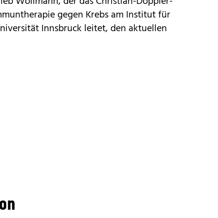
rieb Wollmann, der das Christian-Doppler-
mmuntherapie gegen Krebs am Institut für
iversität Innsbruck leitet, den aktuellen
ion