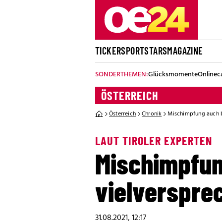
TICKER
SPORT
STARS
MAGAZINE
SONDERTHEMEN:
Glücksmomente
Onlinec
ÖSTERREICH
Österreich
Chronik
Mischimpfung auch b
LAUT TIROLER EXPERTEN
Mischimpfun
vielverspre
31.08.2021, 12:17