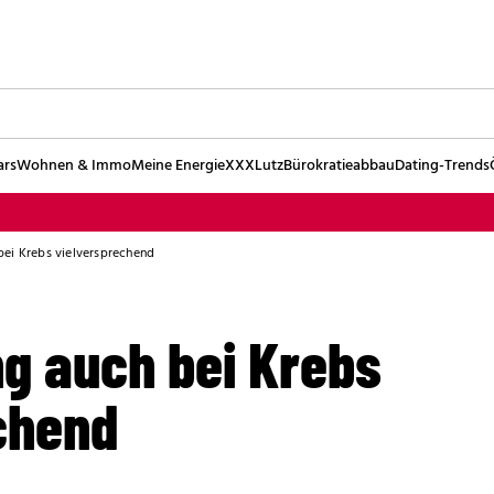
ars
Wohnen & Immo
Meine Energie
XXXLutz
Bürokratieabbau
Dating-Trends
ei Krebs vielversprechend
g auch bei Krebs
chend