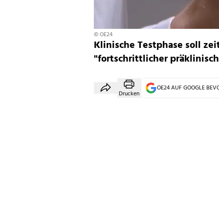
© OE24
Klinische Testphase soll zei
"fortschrittlicher präklinis
OE24 AUF GOOGLE BE
Drucken