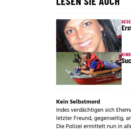
LESEN SIE AUCH
GES
Ers
KIND
Suc
Kein Selbstmord
Indes verdächtigen sich Ehema
letzter Freund, gegenseitig, 
Die Polizei ermittelt nun in a