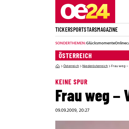
TICKER
SPORT
STARS
MAGAZINE
SONDERTHEMEN:
Glücksmomente
Onlinec
ÖSTERREICH
Österreich
Niederösterreich
Frau weg –
KEINE SPUR
Frau weg – 
09.09.2009, 20:27