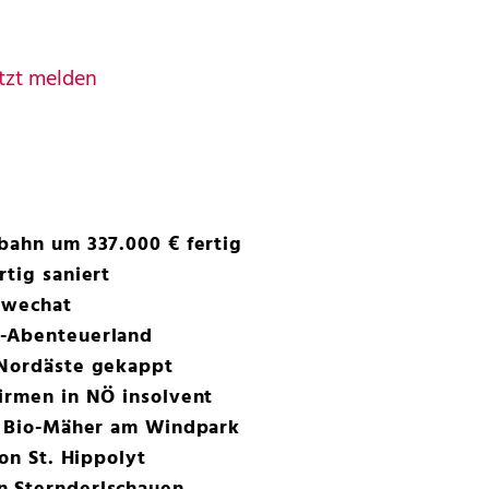
tzt melden
bahn um 337.000 € fertig
rtig saniert
chwechat
n-Abenteuerland
 Nordäste gekappt
irmen in NÖ insolvent
ls Bio-Mäher am Windpark
ron St. Hippolyt