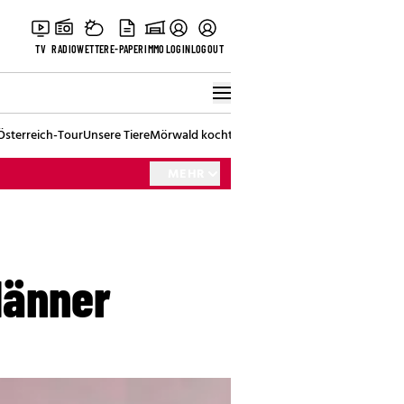
TV
RADIO
WETTER
E-PAPER
IMMO
LOGIN
LOGOUT
Österreich-Tour
Unsere Tiere
Mörwald kocht
Stark in den Tag
Best of Vienna
MEHR
Männer