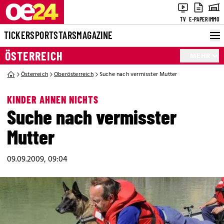
TV
E-PAPER
IMMO
TICKER
SPORT
STARS
MAGAZINE
ÖSTERREICH
MEHR
Österreich
Oberösterreich
Suche nach vermisster Mutter
KINDER AHNEN NICHTS
Suche nach vermisster
Mutter
09.09.2009, 09:04