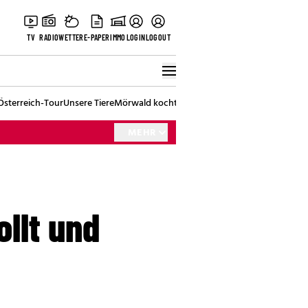
TV
RADIO
WETTER
E-PAPER
IMMO
LOGIN
LOGOUT
Österreich-Tour
Unsere Tiere
Mörwald kocht
Stark in den Tag
Best of Vienna
MEHR
llt und