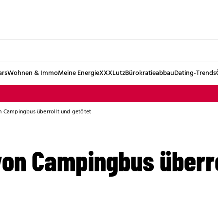
ars
Wohnen & Immo
Meine Energie
XXXLutz
Bürokratieabbau
Dating-Trends
on Campingbus überrollt und getötet
von Campingbus überro