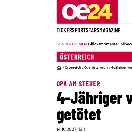
TICKER
SPORT
STARS
MAGAZINE
SONDERTHEMEN:
Glücksmomente
Onlinec
ÖSTERREICH
Österreich
Oberösterreich
4-Jähriger v
OPA AM STEUER
4-Jähriger 
getötet
14.10.2007, 12:11