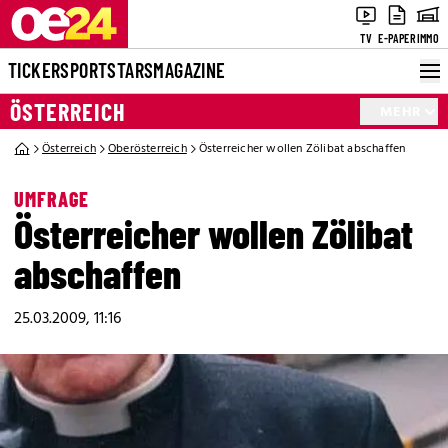
TV
E-PAPER
IMMO
TICKER
SPORT
STARS
MAGAZINE
ÖSTERREICH
MEHR
Österreich
Oberösterreich
Österreicher wollen Zölibat abschaffen
UMFRAGE
Österreicher wollen Zölibat
abschaffen
25.03.2009, 11:16