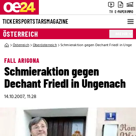
TV
E-PAPER
IMMO
TICKER
SPORT
STARS
MAGAZINE
ÖSTERREICH
MEHR
Österreich
Oberösterreich
Schmieraktion gegen Dechant Friedl in Ungena
FALL ARIGONA
Schmieraktion gegen
Dechant Friedl in Ungenach
14.10.2007, 11:28