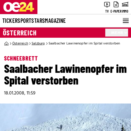
TV
E-PAPER
IMMO
TICKER
SPORT
STARS
MAGAZINE
ÖSTERREICH
MEHR
Österreich
Salzburg
Saalbacher Lawinenopfer im Spital verstorben
SCHNEEBRETT
Saalbacher Lawinenopfer im
Spital verstorben
18.01.2008, 11:59