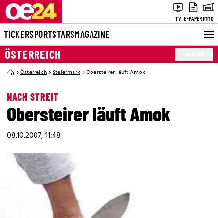
TV
E-PAPER
IMMO
TICKER
SPORT
STARS
MAGAZINE
ÖSTERREICH
MEHR
Österreich
Steiermark
Obersteirer läuft Amok
NACH STREIT
Obersteirer läuft Amok
08.10.2007, 11:48