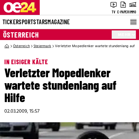
TV
E-PAPER
IMMO
TICKER
SPORT
STARS
MAGAZINE
ÖSTERREICH
MEHR
Österreich
Steiermark
Verletzter Mopedlenker wartete stundenlang auf Hi
IN EISIGER KÄLTE
Verletzter Mopedlenker
wartete stundenlang auf
Hilfe
02.03.2009, 15:57