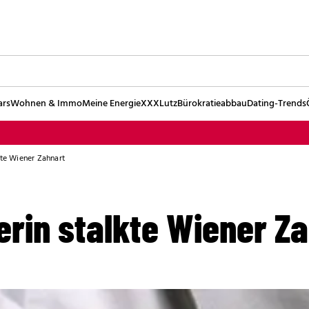
ars
Wohnen & Immo
Meine Energie
XXXLutz
Bürokratieabbau
Dating-Trends
kte Wiener Zahnart
erin stalkte Wiener Z