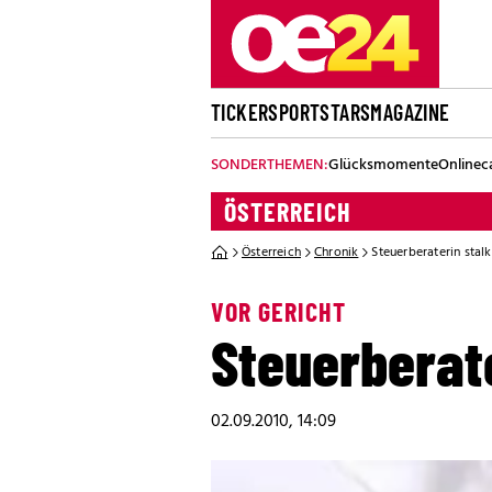
TICKER
SPORT
STARS
MAGAZINE
SONDERTHEMEN:
Glücksmomente
Onlinec
ÖSTERREICH
Österreich
Chronik
Steuerberaterin stal
VOR GERICHT
Steuerberat
02.09.2010, 14:09