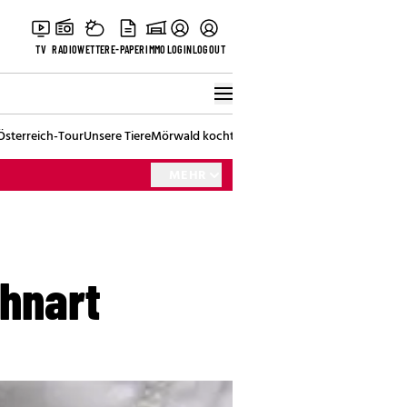
TV
RADIO
WETTER
E-PAPER
IMMO
LOGIN
LOGOUT
Österreich-Tour
Unsere Tiere
Mörwald kocht
Stark in den Tag
Best of Vienna
MEHR
ahnart