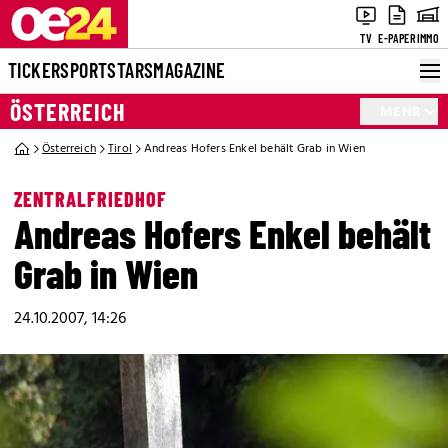
TV
E-PAPER
IMMO
TICKER
SPORT
STARS
MAGAZINE
ÖSTERREICH
MEHR
Österreich
Tirol
Andreas Hofers Enkel behält Grab in Wien
ZENTRALFRIEDHOF
Andreas Hofers Enkel behält
Grab in Wien
24.10.2007, 14:26