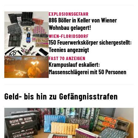
EXPLOSIONSGEFAHR
886 Böller in Keller von Wiener
Wohnbau gelagert!
WIEN-FLORIDSDORF
150 Feuerwerkskörper sichergestellt:
Teenies angezeigt
FAST 70 ANZEIGEN
Krampuslauf eskaliert:
Massenschlägerei mit 50 Personen
Geld- bis hin zu Gefängnisstrafen