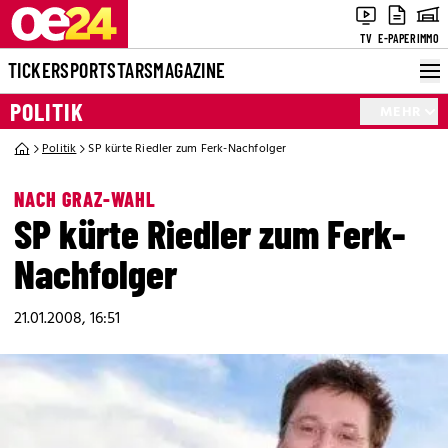
TV
E-PAPER
IMMO
TICKER
SPORT
STARS
MAGAZINE
POLITIK
MEHR
Politik
SP kürte Riedler zum Ferk-Nachfolger
NACH GRAZ-WAHL
SP kürte Riedler zum Ferk-
Nachfolger
21.01.2008, 16:51