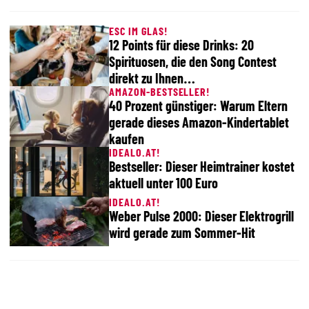
ESC IM GLAS!
12 Points für diese Drinks: 20
Spirituosen, die den Song Contest
direkt zu Ihnen…
AMAZON-BESTSELLER!
40 Prozent günstiger: Warum Eltern
gerade dieses Amazon-Kindertablet
kaufen
IDEALO.AT!
Bestseller: Dieser Heimtrainer kostet
aktuell unter 100 Euro
IDEALO.AT!
Weber Pulse 2000: Dieser Elektrogrill
wird gerade zum Sommer-Hit