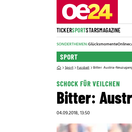
TICKER
SPORT
STARS
MAGAZINE
SONDERTHEMEN:
Glücksmomente
Onlinec
SPORT
Sport
Fussball
Bitter: Austria-Neuzugang
SCHOCK FÜR VEILCHEN
Bitter: Aust
04.09.2018, 13:50