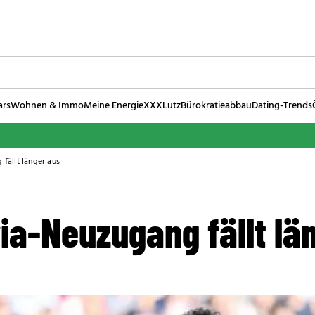
ars
Wohnen & Immo
Meine Energie
XXXLutz
Bürokratieabbau
Dating-Trends
 fällt länger aus
ria-Neuzugang fällt lä