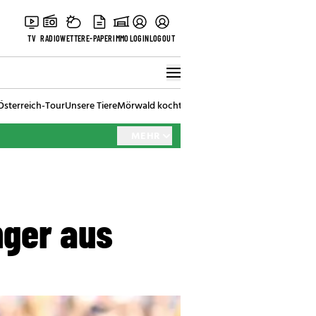
TV
RADIO
WETTER
E-PAPER
IMMO
LOGIN
LOGOUT
Österreich-Tour
Unsere Tiere
Mörwald kocht
Stark in den Tag
Best of Vienna
MEHR
nger aus