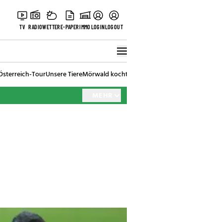
TV
RADIO
WETTER
E-PAPER
IMMO
LOGIN
LOGOUT
Österreich-Tour
Unsere Tiere
Mörwald kocht
Stark in den Tag
Best of Vienna
MEHR