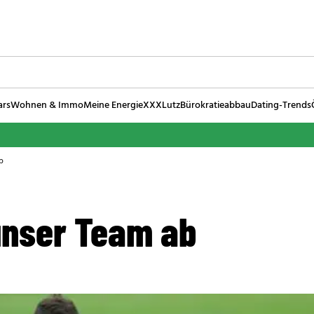
ars
Wohnen & Immo
Meine Energie
XXXLutz
Bürokratieabbau
Dating-Trends
b
unser Team ab