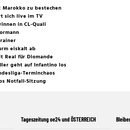
ht Marokko zu bestechen
 sich live im TV
winnen in CL-Quali
Tormann
rainer
urm eiskalt ab
lt Real für Diomande
ler geht auf Infantino los
undesliga-Terminchaos
os Notfall-Sitzung
Tageszeitung oe24 und ÖSTERREICH
Bleibe