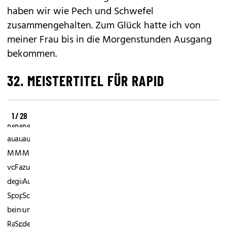
haben wir wie Pech und Schwefel
zusammengehalten. Zum Glück hatte ich von
meiner Frau bis in die Morgenstunden Ausgang
bekommen.
32. MEISTERTITEL FÜR RAPID
1 / 28
Rapid
Rapid
Rapid
auf
auf
auf
MeisterkursBereits
MeisterkursDie
MeisterkursNur
vor
Fans
zum
dem
gingen
Autogramme-
Spiel
optimistisch
Schreiben
begann
ins
unterbrach
Rapid-
Spiel
der