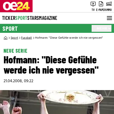
TV
E-PAPER
IMMO
TICKER
SPORT
STARS
MAGAZINE
SPORT
MEHR
Sport
Fussball
Hofmann: "Diese Gefühle werde ich nie vergessen"
NEUE SERIE
Hofmann: "Diese Gefühle
werde ich nie vergessen"
21.04.2008, 09:22