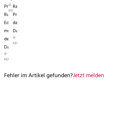
©
Präsident
Rapid-
KERNMAYER
Rudolf
Präsident
Edlinger
das
mit
Daumendrücken
©
dem
KERNMAYER
Daumendrücken
©
KERNMAYER
Fehler im Artikel gefunden?
Jetzt melden