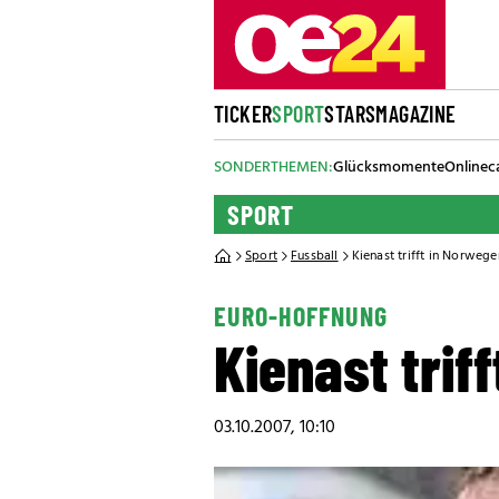
TICKER
SPORT
STARS
MAGAZINE
SONDERTHEMEN:
Glücksmomente
Onlinec
SPORT
Sport
Fussball
Kienast trifft in Norweg
EURO-HOFFNUNG
Kienast trif
03.10.2007, 10:10