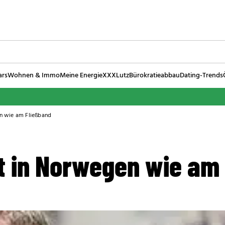
ars
Wohnen & Immo
Meine Energie
XXXLutz
Bürokratieabbau
Dating-Trends
en wie am Fließband
ft in Norwegen wie am