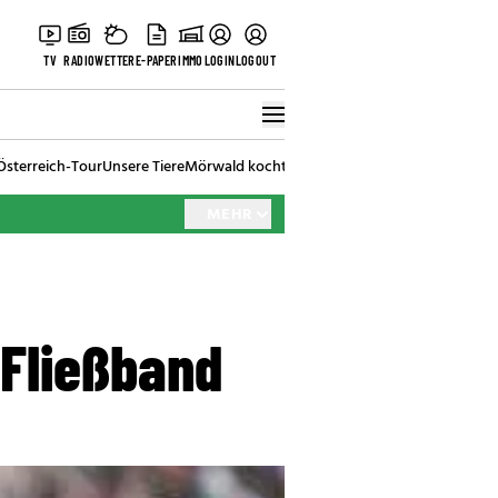
TV
RADIO
WETTER
E-PAPER
IMMO
LOGIN
LOGOUT
Österreich-Tour
Unsere Tiere
Mörwald kocht
Stark in den Tag
Best of Vienna
MEHR
 Fließband