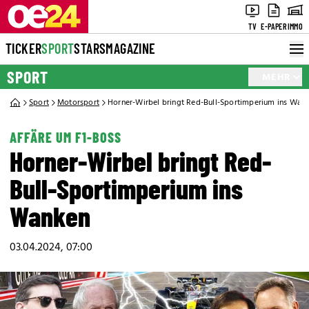
TV
E-PAPER
IMMO
TICKER
SPORT
STARS
MAGAZINE
SPORT
MEHR
Sport
Motorsport
Horner-Wirbel bringt Red-Bull-Sportimperium ins Wan
AFFÄRE UM F1-BOSS
Horner-Wirbel bringt Red-
Bull-Sportimperium ins
Wanken
03.04.2024, 07:00