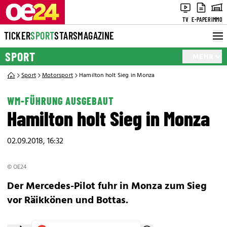
TV
E-PAPER
IMMO
TICKER
SPORT
STARS
MAGAZINE
SPORT
MEHR
Sport
Motorsport
Hamilton holt Sieg in Monza
WM-FÜHRUNG AUSGEBAUT
Hamilton holt Sieg in Monza
02.09.2018, 16:32
© OE24
Der Mercedes-Pilot fuhr in Monza zum Sieg
vor Räikkönen und Bottas.