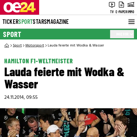
TV
E-PAPER
IMMO
TICKER
SPORT
STARS
MAGAZINE
SPORT
MEHR
Sport
Motorsport
Lauda feierte mit Wodka & Wasser
HAMILTON F1-WELTMEISTER
Lauda feierte mit Wodka &
Wasser
24.11.2014, 09:55