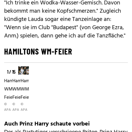
"Ich trinke ein Wodka-Wasser-Gemisch. Davon
bekommt man keine Kopfschmerzen." Zugleich
kündigte Lauda sogar eine Tanzeinlage an:
"Wenn sie im Club "Budapest" (von George Ezra,
Anm.) spielen, dann gehe ich auf die Tanzfläche."
HAMILTONS WM-FEIER
1 / 15
Hamiltons
Hamiltons
Hamiltons
WM-
WM-
WM-
Feier
Feier
Feier
©
©
©
APA
APA
APA
Auch Prinz Harry schaute vorbei