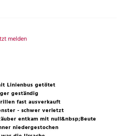
tzt melden
mit Linienbus getötet
iger geständig
rillen fast ausverkauft
enster - schwer verletzt
Räuber entkam mit null&nbsp;Beute
änner niedergestochen