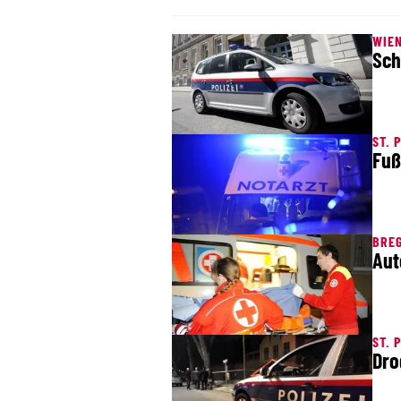
WIE
Sch
ST. 
Fuß
BRE
Aut
ST. 
Dro