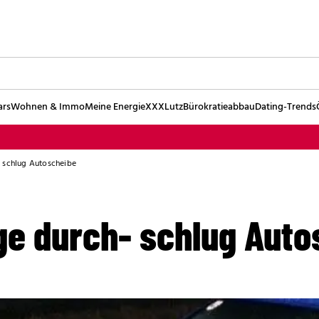
ars
Wohnen & Immo
Meine Energie
XXXLutz
Bürokratieabbau
Dating-Trends
 schlug Autoscheibe
e durch- schlug Auto