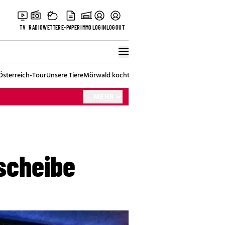
TV
RADIO
WETTER
E-PAPER
IMMO
LOGIN
LOGOUT
Österreich-Tour
Unsere Tiere
Mörwald kocht
Stark in den Tag
Best of Vienna
MEHR
scheibe