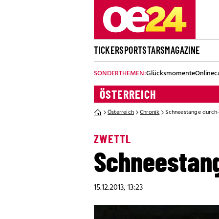
TICKER
SPORT
STARS
MAGAZINE
SONDERTHEMEN:
Glücksmomente
Onlinec
ÖSTERREICH
Österreich
Chronik
Schneestange durch-
ZWETTL
Schneestang
15.12.2013, 13:23