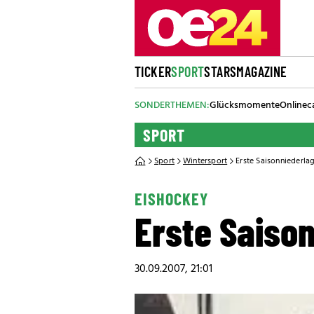
TICKER
SPORT
STARS
MAGAZINE
SONDERTHEMEN:
Glücksmomente
Onlinec
SPORT
Sport
Wintersport
Erste Saisonniederlag
EISHOCKEY
Erste Saison
30.09.2007, 21:01