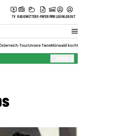
TV
RADIO
WETTER
E-PAPER
IMMO
LOGIN
LOGOUT
Österreich-Tour
Unsere Tiere
Mörwald kocht
Stark in den Tag
Best of Vienna
MEHR
ps