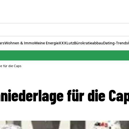
ars
Wohnen & Immo
Meine Energie
XXXLutz
Bürokratieabbau
Dating-Trends
e für die Caps
niederlage für die Ca