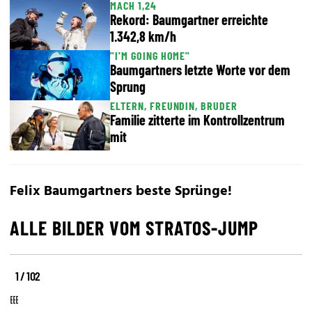
MACH 1,24
Rekord: Baumgartner erreichte
1.342,8 km/h
"I'M GOING HOME"
Baumgartners letzte Worte vor dem
Sprung
ELTERN, FREUNDIN, BRUDER
Familie zitterte im Kontrollzentrum
mit
Felix Baumgartners beste Sprünge!
ALLE BILDER VOM STRATOS-JUMP
1 / 102
Die
Die
Die
Bilder
Bilder
Bilder