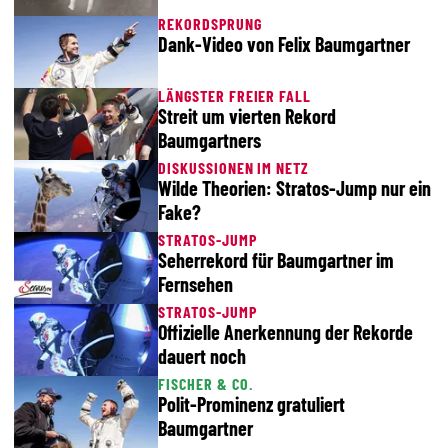
REKORDSPRUNG
Dank-Video von Felix Baumgartner
LÄNGSTER FREIER FALL
Streit um vierten Rekord
Baumgartners
DISKUSSIONEN IM NETZ
Wilde Theorien: Stratos-Jump nur ein
Fake?
STRATOS-JUMP
Seherrekord für Baumgartner im
Fernsehen
STRATOS-JUMP
Offizielle Anerkennung der Rekorde
dauert noch
FISCHER & CO.
Polit-Prominenz gratuliert
Baumgartner