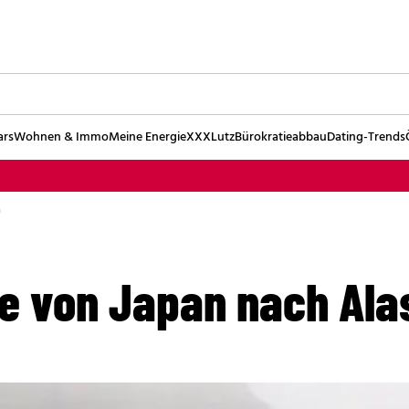
ars
Wohnen & Immo
Meine Energie
XXXLutz
Bürokratieabbau
Dating-Trends
a
rte von Japan nach Al