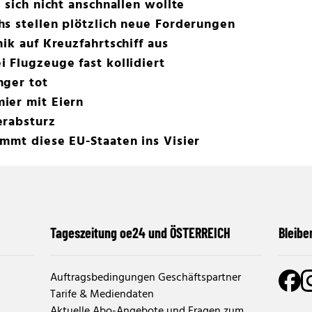
 sich nicht anschnallen wollte
s stellen plötzlich neue Forderungen
ik auf Kreuzfahrtschiff aus
 Flugzeuge fast kollidiert
nger tot
ier mit Eiern
erabsturz
mmt diese EU-Staaten ins Visier
Tageszeitung oe24 und ÖSTERREICH
Bleibe
Auftragsbedingungen Geschäftspartner
Tarife & Mediendaten
Aktuelle Abo-Angebote und Fragen zum