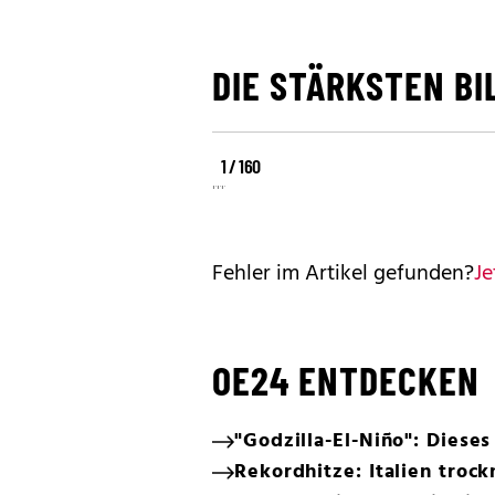
DIE STÄRKSTEN BI
©
©
1 / 160
©
REUTERS
REUTERS
REUTERS
Fehler im Artikel gefunden?
Je
OE24 ENTDECKEN
"Godzilla-El-Niño": Diese
Rekordhitze: Italien trock