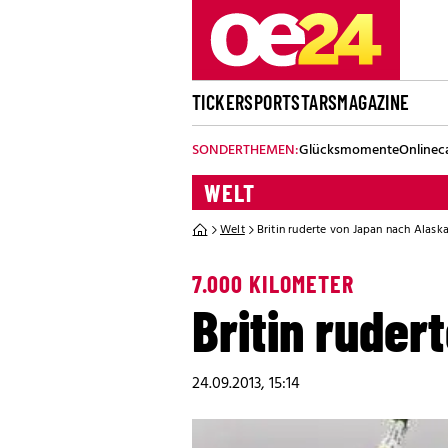
TICKER
SPORT
STARS
MAGAZINE
SONDERTHEMEN:
Glücksmomente
Onlinec
WELT
Welt
Britin ruderte von Japan nach Alask
7.000 KILOMETER
Britin rude
24.09.2013, 15:14