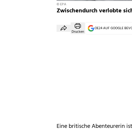
© EPA
Zwischendurch verlobte sich
OE24 AUF GOOGLE BE
Drucken
Eine britische Abenteurerin is