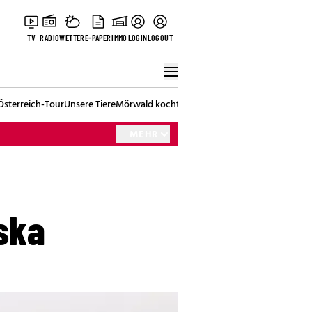
TV
RADIO
WETTER
E-PAPER
IMMO
LOGIN
LOGOUT
Österreich-Tour
Unsere Tiere
Mörwald kocht
Stark in den Tag
Best of Vienna
MEHR
aska