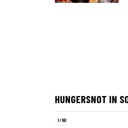
HUNGERSNOT IN S
1 / 60
Hungersnot
Hungersnot
Hungersnot