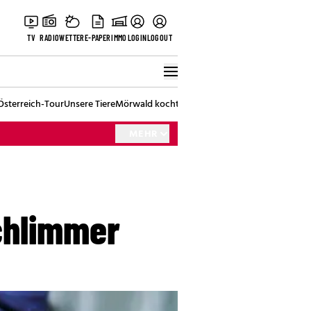
TV
RADIO
WETTER
E-PAPER
IMMO
LOGIN
LOGOUT
Österreich-Tour
Unsere Tiere
Mörwald kocht
Stark in den Tag
Best of Vienna
MEHR
chlimmer