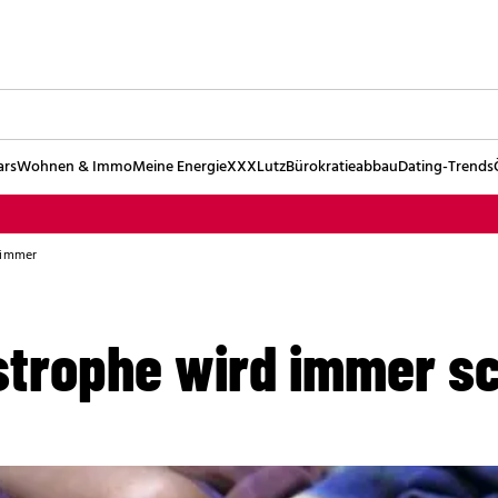
ars
Wohnen & Immo
Meine Energie
XXXLutz
Bürokratieabbau
Dating-Trends
limmer
trophe wird immer s