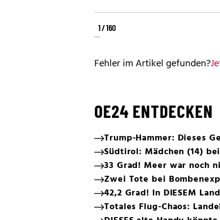
©
©
1 / 160
©
REUTERS
REUTERS
REUTERS
Fehler im Artikel gefunden?
Je
OE24 ENTDECKEN
Trump-Hammer: Dieses Ge
Südtirol: Mädchen (14) b
33 Grad! Meer war noch ni
Zwei Tote bei Bombenexp
42,2 Grad! In DIESEM Land
Totales Flug-Chaos: Land