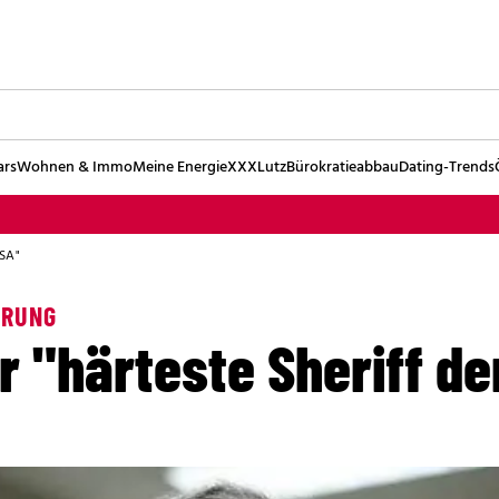
ars
Wohnen & Immo
Meine Energie
XXXLutz
Bürokratieabbau
Dating-Trends
USA"
ERUNG
r "härteste Sheriff de