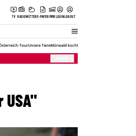
TV
RADIO
WETTER
E-PAPER
IMMO
LOGIN
LOGOUT
Österreich-Tour
Unsere Tiere
Mörwald kocht
Stark in den Tag
Best of Vienna
MEHR
r USA"