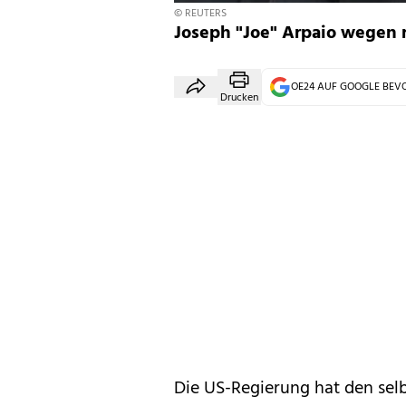
© REUTERS
Joseph "Joe" Arpaio wegen r
OE24 AUF GOOGLE BE
Drucken
Die US-Regierung hat den selb