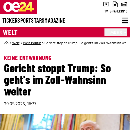
TV
E-PAPER
IMMO
TICKER
SPORT
STARS
MAGAZINE
WELT
MEHR
Welt
Welt Politik
Gericht stoppt Trump: So geht's im Zoll-Wahnsinn weit
KEINE ENTWARNUNG
Gericht stoppt Trump: So
geht's im Zoll-Wahnsinn
weiter
29.05.2025, 16:37