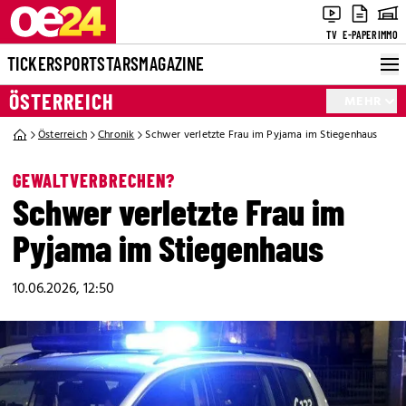
TV
E-PAPER
IMMO
TICKER
SPORT
STARS
MAGAZINE
ÖSTERREICH
MEHR
Österreich
Chronik
Schwer verletzte Frau im Pyjama im Stiegenhaus
GEWALTVERBRECHEN?
Schwer verletzte Frau im
Pyjama im Stiegenhaus
10.06.2026, 12:50