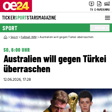
TV
E-PAPER
IMMO
TICKER
SPORT
STARS
MAGAZINE
SPORT
MEHR
Sport
Fußball WM
Australien will gegen Türkei überraschen
SO, 6:00 UHR
Australien will gegen Türkei
überraschen
12.06.2026, 17:28