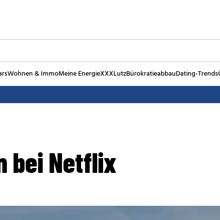
ars
Wohnen & Immo
Meine Energie
XXXLutz
Bürokratieabbau
Dating-Trends
 bei Netflix