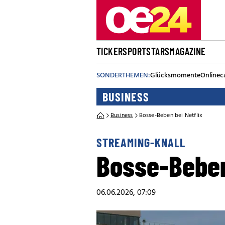
TICKER
SPORT
STARS
MAGAZINE
SONDERTHEMEN:
Glücksmomente
Onlinec
BUSINESS
Business
Bosse-Beben bei Netflix
STREAMING-KNALL
Bosse-Beben
06.06.2026, 07:09