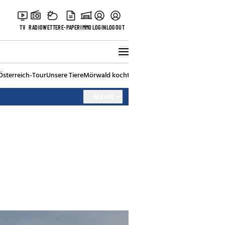
TV
RADIO
WETTER
E-PAPER
IMMO
LOGIN
LOGOUT
Österreich-Tour
Unsere Tiere
Mörwald kocht
Stark in den Tag
Best of Vienna
MEHR