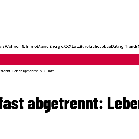
ars
Wohnen & Immo
Meine Energie
XXXLutz
Bürokratieabbau
Dating-Trends
trennt: Lebensgefährte in U-Haft
fast abgetrennt: Leb