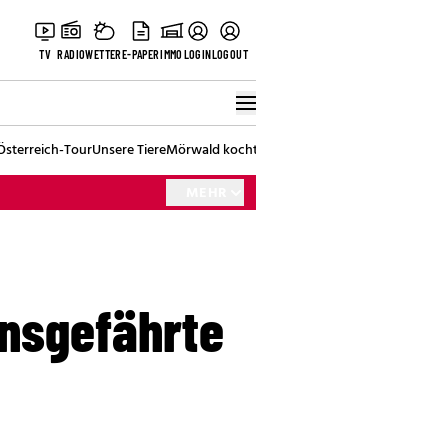
TV
RADIO
WETTER
E-PAPER
IMMO
LOGIN
LOGOUT
Österreich-Tour
Unsere Tiere
Mörwald kocht
Stark in den Tag
Best of Vienna
MEHR
ensgefährte