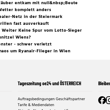
Räuber entkam mit null&nbsp;Beute
Wetter komplett anders
Dealer-Netz in der Steiermark
rillen fast ausverkauft
: Weiter Keine Spur vom Lotto-Sieger
hnitzel Wiens?
enster - schwer verletzt
haos um Ryanair-Flieger in Wien
Tageszeitung oe24 und ÖSTERREICH
Bleibe
Auftragsbedingungen Geschäftspartner
Tarife & Mediendaten