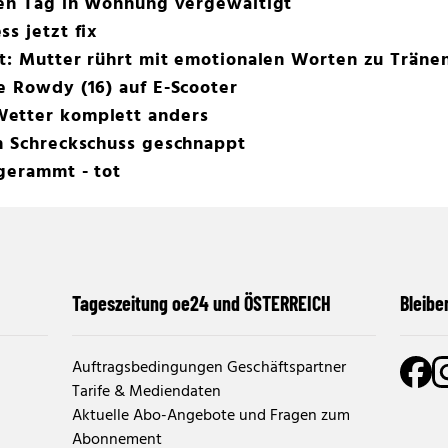
ten Tag in Wohnung vergewaltigt
s jetzt fix
ot: Mutter rührt mit emotionalen Worten zu Träne
e Rowdy (16) auf E-Scooter
Wetter komplett anders
ch Schreckschuss geschnappt
gerammt - tot
Tageszeitung oe24 und ÖSTERREICH
Bleibe
Auftragsbedingungen Geschäftspartner
Tarife & Mediendaten
Aktuelle Abo-Angebote und Fragen zum
Abonnement