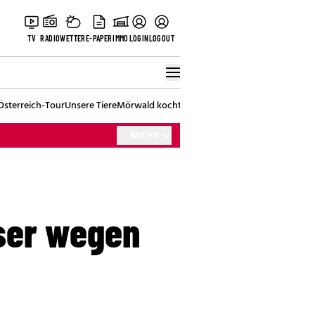
TV
RADIO
WETTER
E-PAPER
IMMO
LOGIN
LOGOUT
Österreich-Tour
Unsere Tiere
Mörwald kocht
Stark in den Tag
Best of Vienna
MEHR
ser wegen