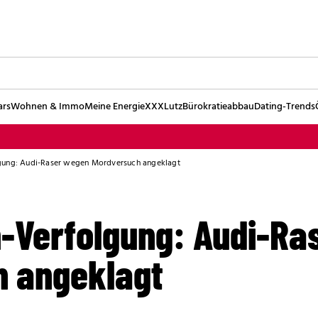
ars
Wohnen & Immo
Meine Energie
XXXLutz
Bürokratieabbau
Dating-Trends
gung: Audi-Raser wegen Mordversuch angeklagt
-Verfolgung: Audi-Ra
 angeklagt