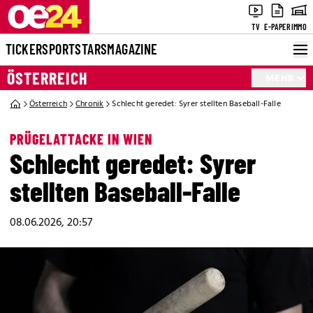
TV
E-PAPER
IMMO
TICKER
SPORT
STARS
MAGAZINE
ÖSTERREICH
MEHR
Österreich
Chronik
Schlecht geredet: Syrer stellten Baseball-Falle
PRÜGELATTACKE IN WIEN
Schlecht geredet: Syrer
stellten Baseball-Falle
08.06.2026, 20:57